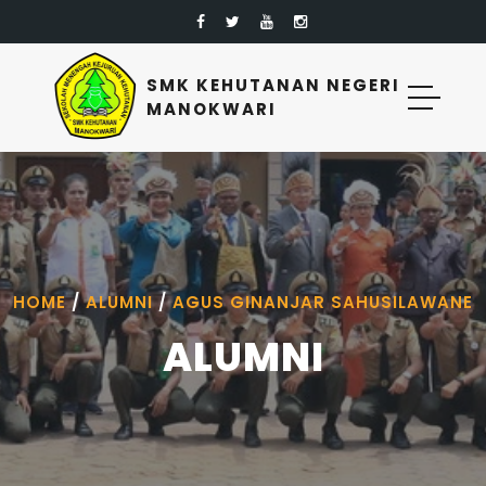
SMK KEHUTANAN NEGERI
MANOKWARI
HOME
/
ALUMNI
/
AGUS GINANJAR SAHUSILAWANE
ALUMNI