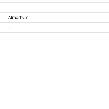
:
:
Almarhum
:
-
COPYRIGHT - 2023-SMK KEHUTANAN NEGERI MANOKWARI . ALL RIG