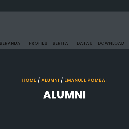
BERANDA
PROFIL
BERITA
DATA
DOWNLOAD
HOME
/
ALUMNI
/
EMANUEL POMBAI
ALUMNI