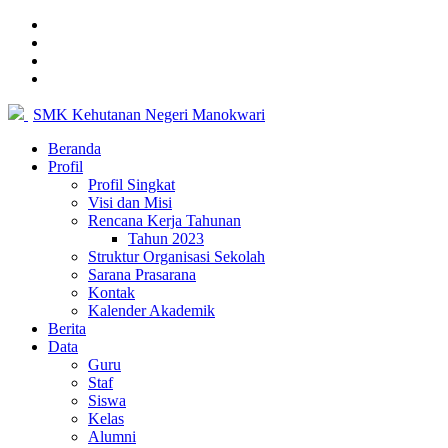
SMK Kehutanan Negeri Manokwari
Beranda
Profil
Profil Singkat
Visi dan Misi
Rencana Kerja Tahunan
Tahun 2023
Struktur Organisasi Sekolah
Sarana Prasarana
Kontak
Kalender Akademik
Berita
Data
Guru
Staf
Siswa
Kelas
Alumni