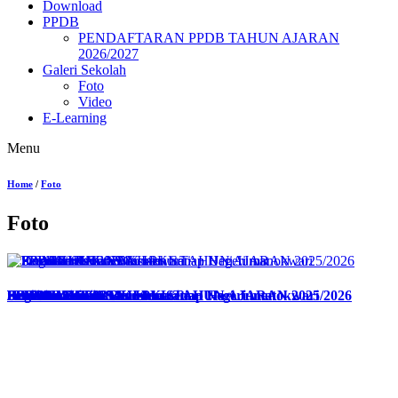
Download
PPDB
PENDAFTARAN PPDB TAHUN AJARAN
2026/2027
Galeri Sekolah
Foto
Video
E-Learning
Menu
Home
/
Foto
Foto
Kelas Pembibitan
Seminar Siswa SMK Kehutanan Negeri manokwari
PRAMUKA 2025
SISWA/I KELAS XII PKL TAHUN AJARAN 2025/2026
Penilaian Akhir Semester
Korsit SMKK N Manokwari
PPDB
Drumband
Kegiatan Senam Bersama Setiap Hari Jumat