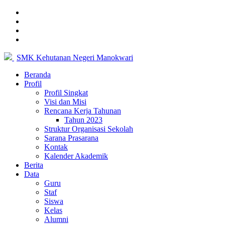
SMK Kehutanan Negeri Manokwari
Beranda
Profil
Profil Singkat
Visi dan Misi
Rencana Kerja Tahunan
Tahun 2023
Struktur Organisasi Sekolah
Sarana Prasarana
Kontak
Kalender Akademik
Berita
Data
Guru
Staf
Siswa
Kelas
Alumni