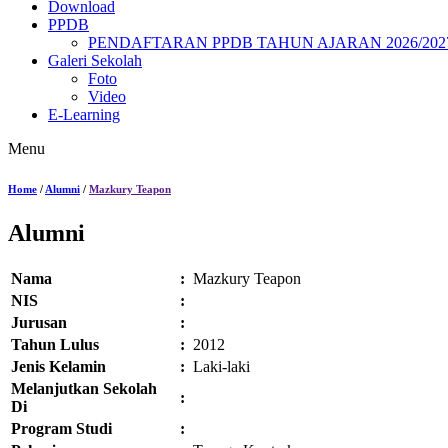
Download
PPDB
PENDAFTARAN PPDB TAHUN AJARAN 2026/202
Galeri Sekolah
Foto
Video
E-Learning
Menu
Home
/
Alumni
/
Mazkury Teapon
Alumni
Nama
:
Mazkury Teapon
NIS
:
Jurusan
:
Tahun Lulus
:
2012
Jenis Kelamin
:
Laki-laki
Melanjutkan Sekolah
:
Di
Program Studi
: