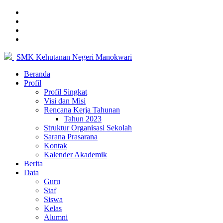
SMK Kehutanan Negeri Manokwari
Beranda
Profil
Profil Singkat
Visi dan Misi
Rencana Kerja Tahunan
Tahun 2023
Struktur Organisasi Sekolah
Sarana Prasarana
Kontak
Kalender Akademik
Berita
Data
Guru
Staf
Siswa
Kelas
Alumni