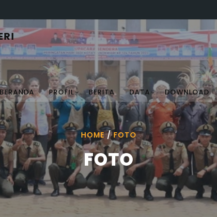
ERI
BERANDA
PROFIL
BERITA
DATA
DOWNLOAD
HOME
/
FOTO
FOTO